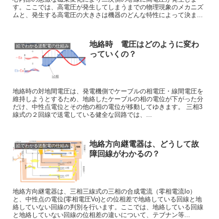
す。ここでは、高電圧が発生してしまうまでの物理現象のメカニズ
ムと、発生する高電圧の大きさは機器のどんな特性によって決ま...
地絡時 電圧はどのように変わ
絵でわかる送配電の仕組み
っていくの？
地絡時の対地間電圧は、発電機側でケーブルの相電圧・線間電圧を
維持しようとするため、地絡したケーブルの相の電位が下がった分
だけ、中性点電位とその他の相の電位が移動してゆきます。 三相3
線式の２回線で送電している健全な回路では、...
地絡方向継電器は、どうして故
絵でわかる送配電の仕組み
障回線がわかるの？
地絡方向継電器は、三相三線式の三相の合成電流（零相電流Io）
と、中性点の電位(零相電圧Vo)との位相差で地絡している回線と地
絡していない回線の判別を行います。ここでは、地絡している回線
と地絡していない回線の位相差の違いについて、テブナン等...