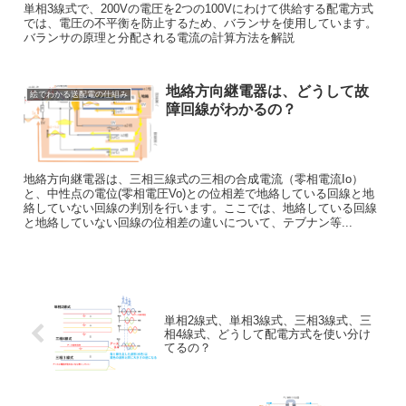
単相3線式で、200Vの電圧を2つの100Vにわけて供給する配電方式
では、電圧の不平衡を防止するため、バランサを使用しています。
バランサの原理と分配される電流の計算方法を解説
地絡方向継電器は、どうして故
絵でわかる送配電の仕組み
障回線がわかるの？
地絡方向継電器は、三相三線式の三相の合成電流（零相電流Io）
と、中性点の電位(零相電圧Vo)との位相差で地絡している回線と地
絡していない回線の判別を行います。ここでは、地絡している回線
と地絡していない回線の位相差の違いについて、テブナン等...
単相2線式、単相3線式、三相3線式、三
相4線式、どうして配電方式を使い分け
てるの？