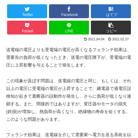
Twitter
Facebook
はてブ
Pocket
LINE
コピー
2021.04.04
2021.02.27
送電端の電圧よりも受電端の電圧が高くなるフェランチ効果は、
需要先の負荷が低くなったとき、送電の電圧降下が、受電端の電
圧に上昇影響を与えることで発生します。
この現象が及ぼす問題は、送電線の電圧と同じ、もしくは、それ
以上の電圧に受電端の電圧が上昇することで、継電器で過電圧誤
検知が起きて遮断器の誤動作が発生し、さらに負荷が低くなり連
鎖する。また、間接的ではありますが、変圧器やモータの損失
(鉄損)が増加し、熱負荷が高くなり、絶縁物の寿命を短くする。
このような問題があります。
フェランチ効果は、送電線を介して需要家へ電力を送る系統を以