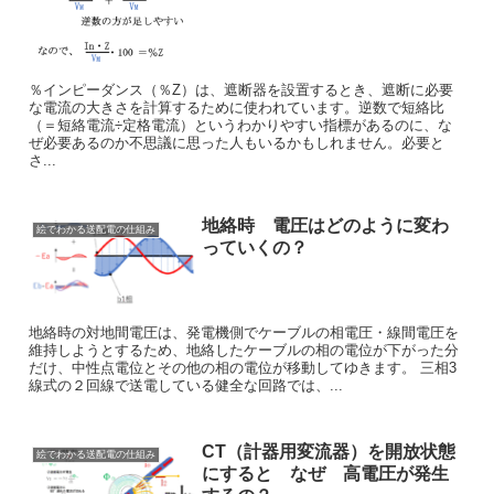
％インピーダンス（％Z）は、遮断器を設置するとき、遮断に必要
な電流の大きさを計算するために使われています。逆数で短絡比
（＝短絡電流÷定格電流）というわかりやすい指標があるのに、な
ぜ必要あるのか不思議に思った人もいるかもしれません。必要と
さ...
地絡時 電圧はどのように変わ
絵でわかる送配電の仕組み
っていくの？
地絡時の対地間電圧は、発電機側でケーブルの相電圧・線間電圧を
維持しようとするため、地絡したケーブルの相の電位が下がった分
だけ、中性点電位とその他の相の電位が移動してゆきます。 三相3
線式の２回線で送電している健全な回路では、...
CT（計器用変流器）を開放状態
絵でわかる送配電の仕組み
にすると なぜ 高電圧が発生