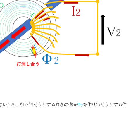
ないため、打ち消そうとする向きの磁束
Φ
を作り出そうとする作
2