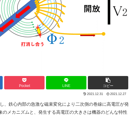
Pocket
LINE
コピー
2021.12.31
2021.12.27
こし、鉄心内部の急激な磁束変化により二次側の巻線に高電圧が発
象のメカニズムと、発生する高電圧の大きさは機器のどんな特性