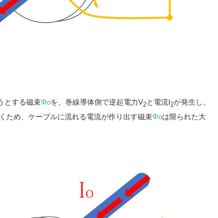
うとする磁束
Φo
を、巻線導体側で逆起電力V
と電流I
が発生し、
2
2
くため、ケーブルに流れる電流が作り出す磁束
Φo
は限られた大