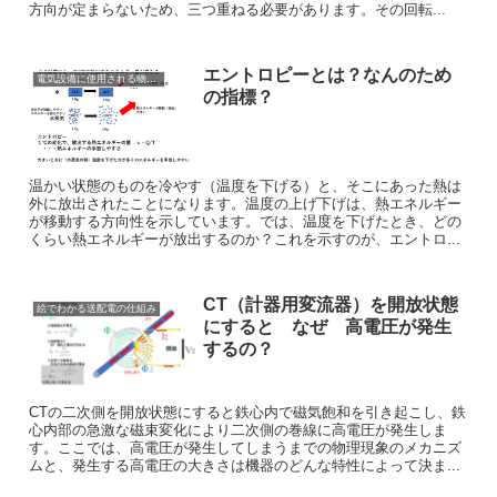
方向が定まらないため、三つ重ねる必要があります。その回転...
エントロピーとは？なんのため
電気設備に使用される物理現象の仕組み
の指標？
温かい状態のものを冷やす（温度を下げる）と、そこにあった熱は
外に放出されたことになります。温度の上げ下げは、熱エネルギー
が移動する方向性を示しています。では、温度を下げたとき、どの
くらい熱エネルギーが放出するのか？これを示すのが、エントロ...
CT（計器用変流器）を開放状態
絵でわかる送配電の仕組み
にすると なぜ 高電圧が発生
するの？
CTの二次側を開放状態にすると鉄心内で磁気飽和を引き起こし、鉄
心内部の急激な磁束変化により二次側の巻線に高電圧が発生しま
す。ここでは、高電圧が発生してしまうまでの物理現象のメカニズ
ムと、発生する高電圧の大きさは機器のどんな特性によって決ま...