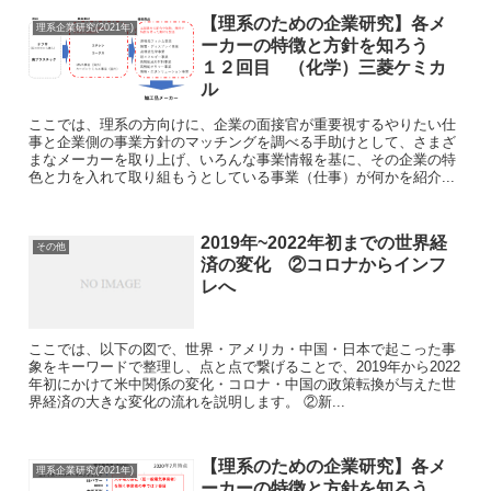
【理系のための企業研究】各メ
理系企業研究(2021年)
ーカーの特徴と方針を知ろう
１２回目 （化学）三菱ケミカ
ル
ここでは、理系の方向けに、企業の面接官が重要視するやりたい仕
事と企業側の事業方針のマッチングを調べる手助けとして、さまざ
まなメーカーを取り上げ、いろんな事業情報を基に、その企業の特
色と力を入れて取り組もうとしている事業（仕事）が何かを紹介...
2019年~2022年初までの世界経
その他
済の変化 ②コロナからインフ
レへ
ここでは、以下の図で、世界・アメリカ・中国・日本で起こった事
象をキーワードで整理し、点と点で繋げることで、2019年から2022
年初にかけて米中関係の変化・コロナ・中国の政策転換が与えた世
界経済の大きな変化の流れを説明します。 ②新...
【理系のための企業研究】各メ
理系企業研究(2021年)
ーカーの特徴と方針を知ろう