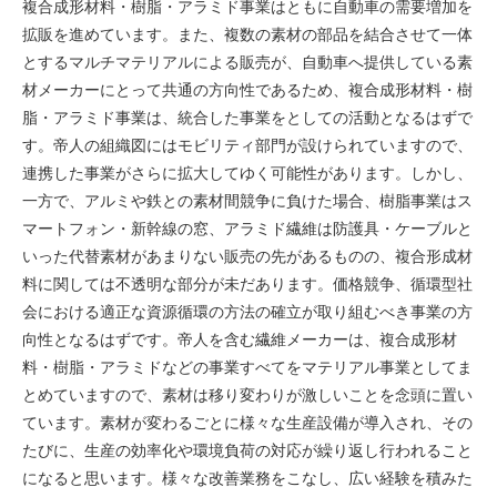
複合成形材料・樹脂・アラミド事業はともに自動車の需要増加を
拡販を進めています。また、複数の素材の部品を結合させて一体
とするマルチマテリアルによる販売が、自動車へ提供している素
材メーカーにとって共通の方向性であるため、複合成形材料・樹
脂・アラミド事業は、統合した事業をとしての活動となるはずで
す。帝人の組織図にはモビリティ部門が設けられていますので、
連携した事業がさらに拡大してゆく可能性があります。しかし、
一方で、アルミや鉄との素材間競争に負けた場合、樹脂事業はス
マートフォン・新幹線の窓、アラミド繊維は防護具・ケーブルと
いった代替素材があまりない販売の先があるものの、複合形成材
料に関しては不透明な部分が未だあります。価格競争、循環型社
会における適正な資源循環の方法の確立が取り組むべき事業の方
向性となるはずです。帝人を含む繊維メーカーは、複合成形材
料・樹脂・アラミドなどの事業すべてをマテリアル事業としてま
とめていますので、素材は移り変わりが激しいことを念頭に置い
ています。素材が変わるごとに様々な生産設備が導入され、その
たびに、生産の効率化や環境負荷の対応が繰り返し行われること
になると思います。様々な改善業務をこなし、広い経験を積みた