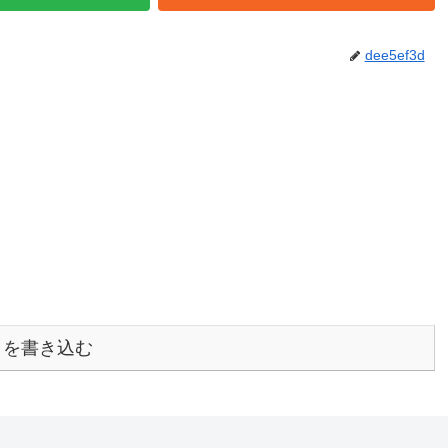
dee5ef3d
トを書き込む