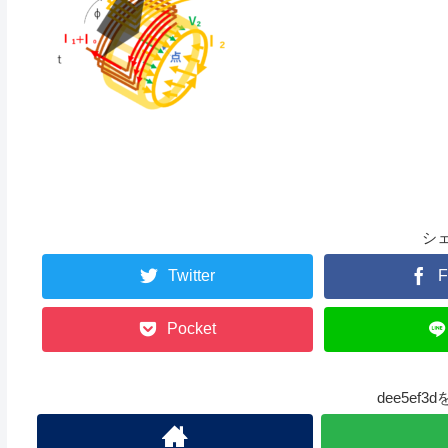
シ
Twitter
F
Pocket
dee5ef