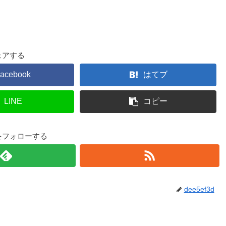
ェアする
acebook
はてブ
LINE
コピー
3dをフォローする
dee5ef3d