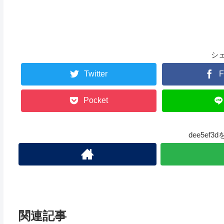
シ
Twitter
F
Pocket
dee5ef
関連記事