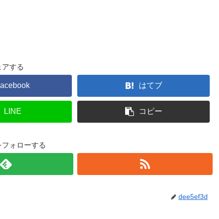
ェアする
acebook
はてブ
LINE
コピー
3dをフォローする
dee5ef3d