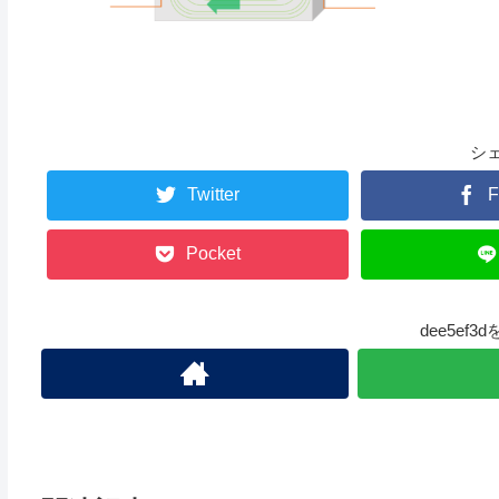
シ
Twitter
F
Pocket
dee5ef