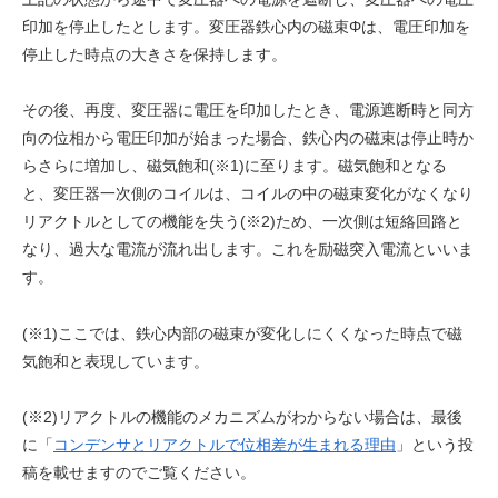
印加を停止したとします。変圧器鉄心内の磁束Φは、電圧印加を
停止した時点の大きさを保持します。
その後、再度、変圧器に電圧を印加したとき、電源遮断時と同方
向の位相から電圧印加が始まった場合、鉄心内の磁束は停止時か
らさらに増加し、磁気飽和(※1)に至ります。磁気飽和となる
と、変圧器一次側のコイルは、コイルの中の磁束変化がなくなり
リアクトルとしての機能を失う(※2)ため、一次側は短絡回路と
なり、過大な電流が流れ出します。これを励磁突入電流といいま
す。
(※1)ここでは、鉄心内部の磁束が変化しにくくなった時点で磁
気飽和と表現しています。
(※2)リアクトルの機能のメカニズムがわからない場合は、最後
に「
コンデンサとリアクトルで位相差が生まれる理由
」という投
稿を載せますのでご覧ください。