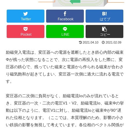
Twitter
Facebook
はてブ
Pocket
LINE
コピー
2021.04.10
2021.02.09
励磁突入電流は、変圧器への電源を遮断したとき鉄心内部の磁束
Φが残った状態になることで、次に電源の再投入をした際に、変
圧器の鉄心で、残っていた磁束と電源から作られる磁束が合わさ
り磁気飽和が起きてしまい、変圧器一次側に過大に流れる電流で
す。
変圧器の二次側に負荷がなく、励磁電流Ioのみが流れていると
き、変圧器の一次・二次の電圧V1・V2、励磁電流Io、磁束Φの挙
動は以下のように、電圧V1に対し、励磁電流Ioと磁束Φが90°遅
れた位相となります。（ここでは、本質理解のため、影響の小さ
い鉄損の影響を無視して考えています。各位相のベクトル関係が