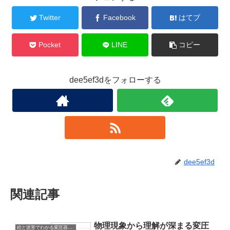
Twitter
Facebook
はてブ
Pocket
LINE
コピー
dee5ef3dをフォローする
dee5ef3d
関連記事
物理現象から理解が深まる変圧
絵と波形でわかる変圧器の仕組み