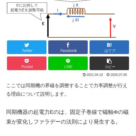
Twitter
Facebook
はてブ
Pocket
LINE
コピー
2021.04.10
2020.07.05
ここでは同期機の界磁を調整することで力率調整が行え
る理由について説明します。
同期機器の起電力Eのは、固定子巻線で磁軸Φの磁
束が変化しファラデーの法則により発生する。