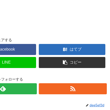
ェアする
acebook
はてブ
LINE
コピー
3dをフォローする
dee5ef3d