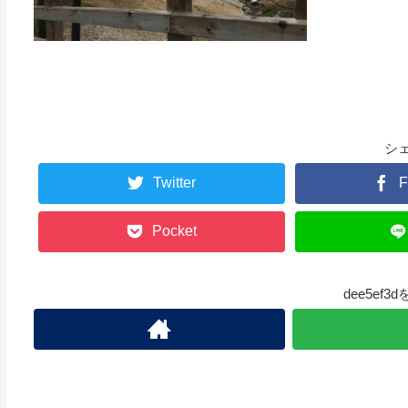
シ
Twitter
F
Pocket
dee5ef