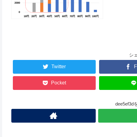
シ
Twitter
F
Pocket
dee5ef