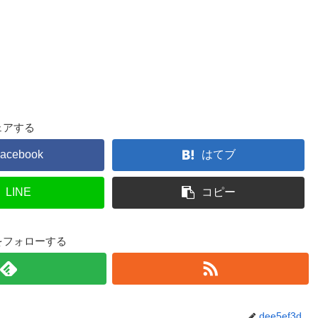
ェアする
acebook
はてブ
LINE
コピー
3dをフォローする
dee5ef3d