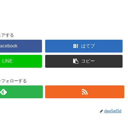
ェアする
acebook
はてブ
LINE
コピー
3dをフォローする
dee5ef3d