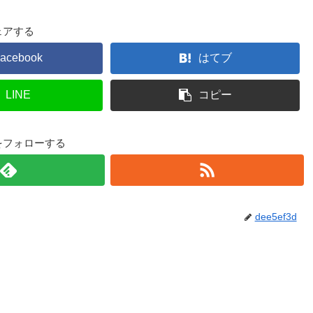
ェアする
acebook
はてブ
LINE
コピー
3dをフォローする
dee5ef3d