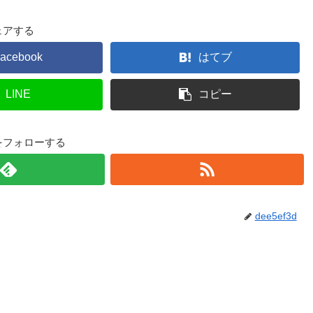
ェアする
acebook
はてブ
LINE
コピー
3dをフォローする
dee5ef3d