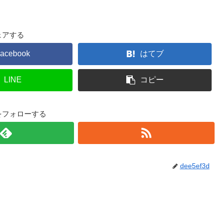
ェアする
acebook
はてブ
LINE
コピー
3dをフォローする
dee5ef3d