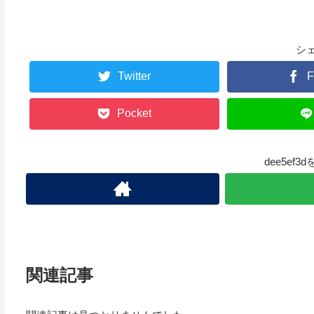
シ
Twitter
F
Pocket
dee5ef
関連記事