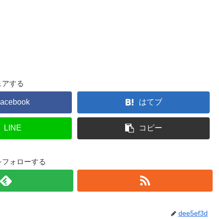
ェアする
acebook
はてブ
LINE
コピー
3dをフォローする
dee5ef3d