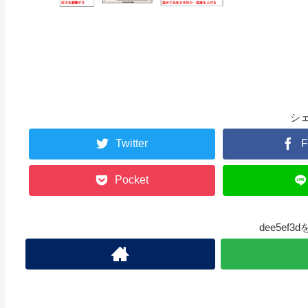
シ
Twitter
F
Pocket
dee5ef