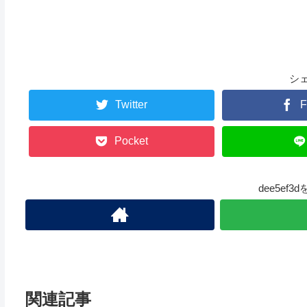
シ
Twitter
F
Pocket
dee5ef
関連記事