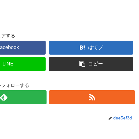
ェアする
acebook
はてブ
LINE
コピー
3dをフォローする
dee5ef3d