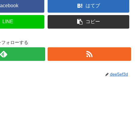
acebook
はてブ
LINE
コピー
3dをフォローする
dee5ef3d