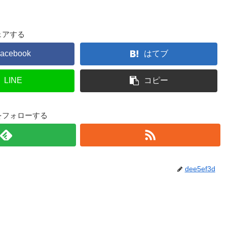
ェアする
acebook
はてブ
LINE
コピー
3dをフォローする
dee5ef3d