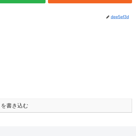
dee5ef3d
トを書き込む