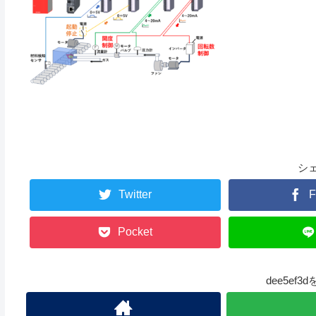
シ
Twitter
F
Pocket
dee5ef